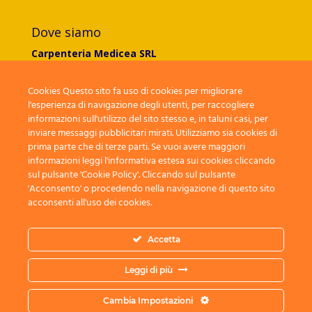
Dove siamo
Carpenteria Medicea SRL
Via G.Ungaretti 174
50041 Calenzano (FI)
Cookies Questo sito fa uso di cookies per migliorare
l'esperienza di navigazione degli utenti, per raccogliere
Tel:
055 8990493
informazioni sull'utilizzo del sito stesso e, in taluni casi, per
inviare messaggi pubblicitari mirati. Utilizziamo sia cookies di
Fax:
055 8839007
prima parte che di terze parti. Se vuoi avere maggiori
E-mail:
info@carpenteriamedicea.it
informazioni leggi l'informativa estesa sui cookies cliccando
sul pulsante 'Cookie Policy'. Cliccando sul pulsante
'Acconsento' o procedendo nella navigazione di questo sito
acconsenti all'uso dei cookies.
Accetta
CARPENTERIA MEDICEA SRL ® | Via Filippo Brunelleschi 3,
Leggi di più
Prato ( ITALIA) | mail: INFO@CARPENTERIAMEDICEA.IT | PEC:
CARPENTERIAMEDICEA@LEGALMAIL.IT
Cambia Impostazioni
phone: 0558990493 | PIVA: 02285890972 | REA: PO-520310|