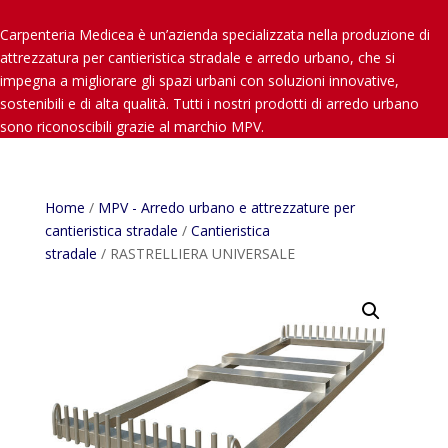
Carpenteria Medicea è un’azienda specializzata nella produzione di
attrezzatura per cantieristica stradale e arredo urbano, che si
impegna a migliorare gli spazi urbani con soluzioni innovative,
sostenibili e di alta qualità. Tutti i nostri prodotti di arredo urbano
sono riconoscibili grazie al marchio MPV.
Home
/
MPV - Arredo urbano e attrezzature per
cantieristica stradale
/
Cantieristica
stradale
/ RASTRELLIERA UNIVERSALE