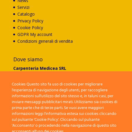
News
Servizi
Catalogo
Privacy Policy
Cookie Policy
GDPR My account
Condizioni generali di vendita
Dove siamo
Carpenteria Medicea SRL
Via G.Ungaretti 174
50041 Calenzano (FI)
Cookies Questo sito fa uso di cookies per migliorare
l'esperienza di navigazione degli utenti, per raccogliere
Tel:
055 8990493
informazioni sull'utilizzo del sito stesso e, in taluni casi, per
inviare messaggi pubblicitari mirati. Utilizziamo sia cookies di
Fax:
055 8839007
prima parte che di terze parti. Se vuoi avere maggiori
E-mail:
info@carpenteriamedicea.it
informazioni leggi l'informativa estesa sui cookies cliccando
sul pulsante 'Cookie Policy'. Cliccando sul pulsante
'Acconsento' o procedendo nella navigazione di questo sito
acconsenti all'uso dei cookies.