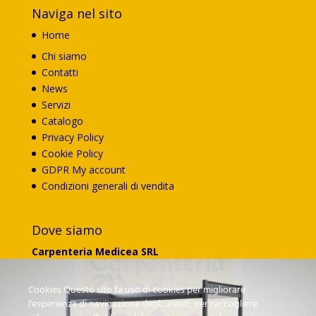
Naviga nel sito
Home
Chi siamo
Contatti
News
Servizi
Catalogo
Privacy Policy
Cookie Policy
GDPR My account
Condizioni generali di vendita
Dove siamo
Carpenteria Medicea SRL
Via G.Ungaretti 174
50041 Calenzano (FI)
Cookies Questo sito fa uso di cookies per migliorare
l'esperienza di navigazione degli utenti, per raccogliere