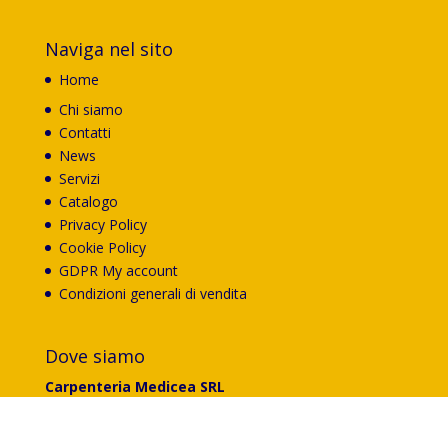
Naviga nel sito
Home
Chi siamo
Contatti
News
Servizi
Catalogo
Privacy Policy
Cookie Policy
GDPR My account
Condizioni generali di vendita
Dove siamo
Carpenteria Medicea SRL
Via G.Ungaretti 174
50041 Calenzano (FI)
Cookies Questo sito fa uso di cookies per migliorare