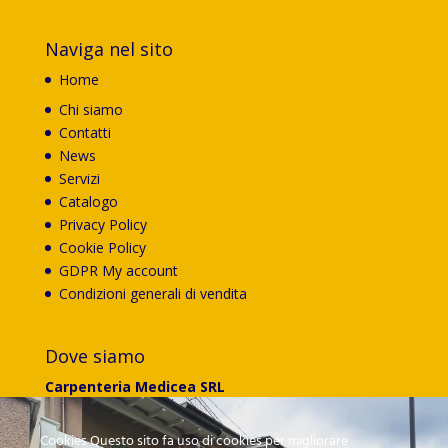
Naviga nel sito
Home
Chi siamo
Contatti
News
Servizi
Catalogo
Privacy Policy
Cookie Policy
GDPR My account
Condizioni generali di vendita
Dove siamo
Carpenteria Medicea SRL
Via G.Ungaretti 174
50041 Calenzano (FI)
Cookies Questo sito fa uso di cookies per migliorare