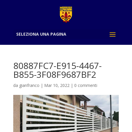
SELEZIONA UNA PAGINA
80887FC7-E915-4467-
B855-3F08F9687BF2
da
gianfranco
|
Mar 10, 2022
|
0 commenti